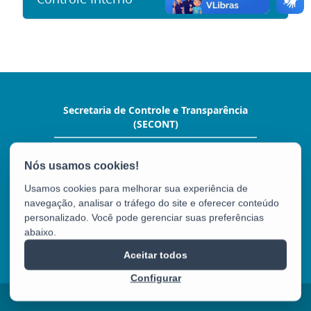
Secretaria de Controle e Transparência
(SECONT)
Av. João Batista Parra, nº 600, Ed. Aureliano
Hoffman,10º andar. - Enseada do Suá
CEP: 29050-375 - Vitória / ES
Usamos cookies para melhorar sua experiência de
Tel.: (27) 3636-5352
navegação, analisar o tráfego do site e oferecer conteúdo
personalizado. Você pode gerenciar suas preferências
abaixo.
SECONT
Aceitar todos
Configurar
2025 – 2026 | Desenvolvido pelo
PRODEST
com Software Livre.