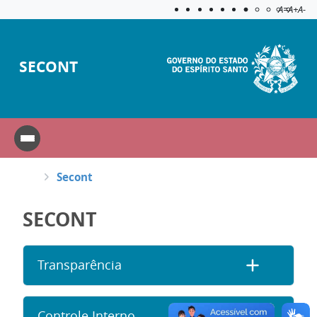
Acessibilida
Aplicar c
A=
A+
A-
SECONT
Secont
SECONT
Transparência
Controle Interno