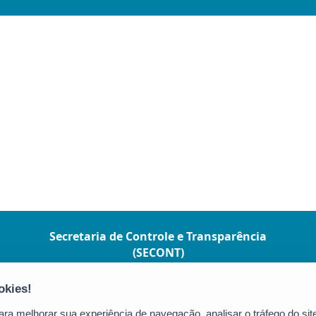
Secretaria de Controle e Transparência
(SECONT)
Av. João Batista Parra, nº 600, Ed. Aureliano
Hoffman,10º andar. - Enseada do Suá
CEP: 29050-375 - Vitória / ES
a melhorar sua experiência de navegação, analisar o tráfego do site