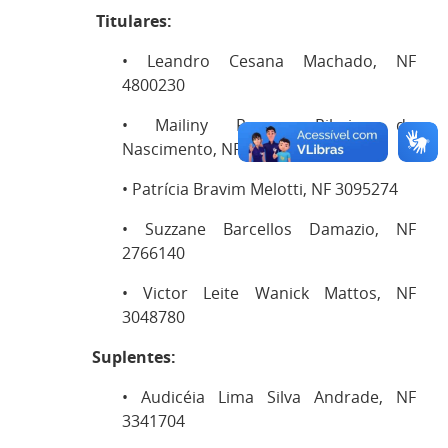
Titulares:
• Leandro Cesana Machado, NF
4800230
• Mailiny Ramos Ribeiro do
Nascimento, NF 3277690
• Patrícia Bravim Melotti, NF 3095274
• Suzzane Barcellos Damazio, NF
2766140
• Victor Leite Wanick Mattos, NF
3048780
Suplentes:
• Audicéia Lima Silva Andrade, NF
3341704