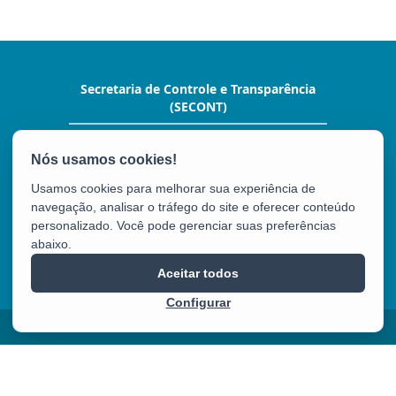
Secretaria de Controle e Transparência
(SECONT)
Av. João Batista Parra, nº 600, Ed. Aureliano
Hoffman,10º andar. - Enseada do Suá
CEP: 29050-375 - Vitória / ES
Usamos cookies para melhorar sua experiência de
Tel.: (27) 3636-5352
navegação, analisar o tráfego do site e oferecer conteúdo
personalizado. Você pode gerenciar suas preferências
abaixo.
SECONT
Aceitar todos
Configurar
2025 – 2026 | Desenvolvido pelo
PRODEST
com Software Livre.