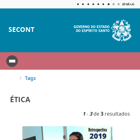
Acessibilida
Aplicar c
A=
A+
A-
SECONT
Tags
ÉTICA
1
-
3
de
3
resultados