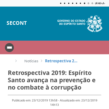
Acessibilida
Aplicar c
A=
A+
A-
SECONT
Notícias
Retrospectiva 2019: Espírito Santo avança na prevenção e no combate à corrupção
Retrospectiva 2019: Espírito
Santo avança na prevenção e
no combate à corrupção
Publicado em: 23/12/2019 13h58 - Atualizado em: 23/12/2019
14h13