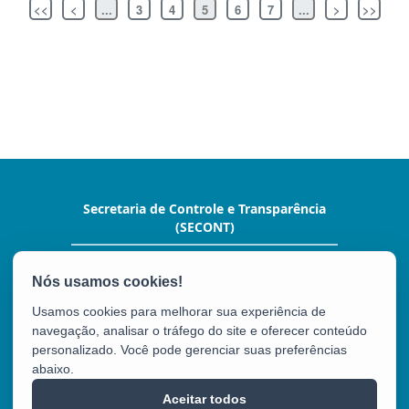
<<
<
...
3
4
5
6
7
...
>
>>
Secretaria de Controle e Transparência
(SECONT)
Av. João Batista Parra, nº 600, Ed. Aureliano
Hoffman,10º andar. - Enseada do Suá
CEP: 29050-375 - Vitória / ES
Usamos cookies para melhorar sua experiência de
Tel.: (27) 3636-5352
navegação, analisar o tráfego do site e oferecer conteúdo
personalizado. Você pode gerenciar suas preferências
abaixo.
SECONT
Aceitar todos