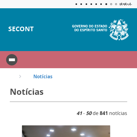
Acessibilida
Aplicar c
A=
A+
A-
SECONT
Notícias
Notícias
41
-
50
de
841
notícias