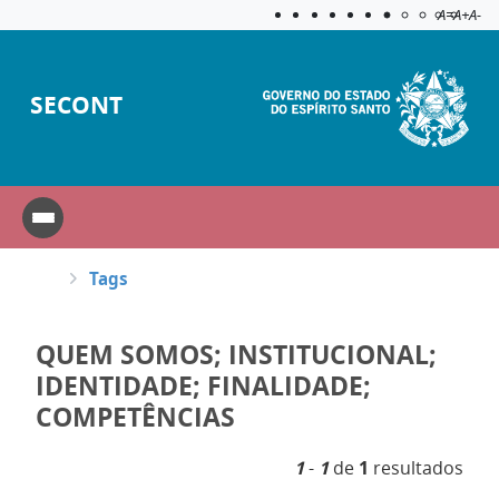
Acessibilida
Aplicar c
A=
A+
A-
SECONT
Tags
QUEM SOMOS; INSTITUCIONAL;
IDENTIDADE; FINALIDADE;
COMPETÊNCIAS
1
-
1
de
1
resultados