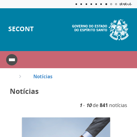
Acessibilida
Aplicar c
A=
A+
A-
SECONT
Notícias
Notícias
1
-
10
de
841
notícias