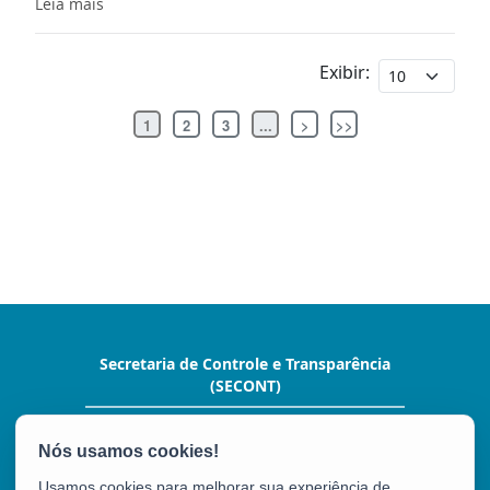
Leia mais
Exibir:
1
2
3
...
>
>>
Secretaria de Controle e Transparência
(SECONT)
Av. João Batista Parra, nº 600, Ed. Aureliano
Hoffman,10º andar. - Enseada do Suá
CEP: 29050-375 - Vitória / ES
Usamos cookies para melhorar sua experiência de