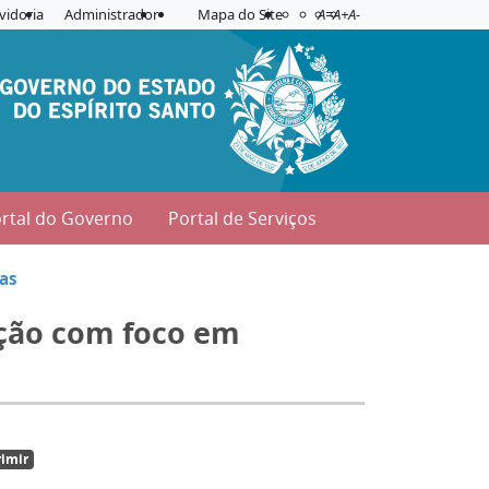
Acessibilidade
Aplicar contraste
vidoria
Administrador
Mapa do Site
A=
A+
A-
rtal do Governo
Portal de Serviços
ias
ação com foco em
imir