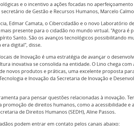
nológicas e o incentivo a ações focadas no aperfeiçoamen
 o secretário de Gestão e Recursos Humanos, Marcelo Calmo
ncia, Edmar Camata, o Cibercidadão e o novo Laboratório de
 mais presente para o cidadão no mundo virtual. "Agora é p
spírito Santo. São os avanços tecnológicos possibilitando
era digital", disse.
os locais de Inovação é uma estratégia de avançar o desenv
tura inovativa se consolida na entidade. O Lino chega com
de novos produtos e práticas, uma excelente proposta para 
 Tecnologia e Inovação da Secretaria de Inovação e Desenv
ramenta para pensar questões relacionadas à inovação. Te
a promoção de direitos humanos, como a acessibilidade e a
Secretaria de Direitos Humanos (SEDH), Aline Passos.
dadãos podem entrar em contato pelos canais abaixo: