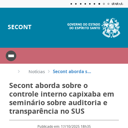
Acessibilida
Aplicar c
A=
A+
A-
SECONT
Notícias
Secont aborda sobre o controle interno capixaba em seminário sobre auditoria e transparência no SUS
Secont aborda sobre o
controle interno capixaba em
seminário sobre auditoria e
transparência no SUS
Publicado em: 17/10/2025 18h35