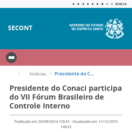
Acessibilida
Aplicar c
A=
A+
A-
SECONT
Notícias
Presidente do Conaci participa do VII Fórum Brasileiro de Controle Interno
Presidente do Conaci participa
do VII Fórum Brasileiro de
Controle Interno
Publicado em: 04/09/2014 12h23 - Atualizado em: 17/12/2015
14h33