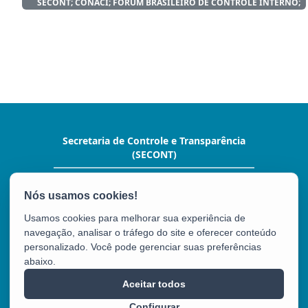
SECONT; CONACI; FÓRUM BRASILEIRO DE CONTROLE INTERNO;
Secretaria de Controle e Transparência
(SECONT)
Av. João Batista Parra, nº 600, Ed. Aureliano
Hoffman,10º andar. - Enseada do Suá
CEP: 29050-375 - Vitória / ES
Usamos cookies para melhorar sua experiência de
Tel.: (27) 3636-5352
navegação, analisar o tráfego do site e oferecer conteúdo
personalizado. Você pode gerenciar suas preferências
abaixo.
SECONT
Aceitar todos
Configurar