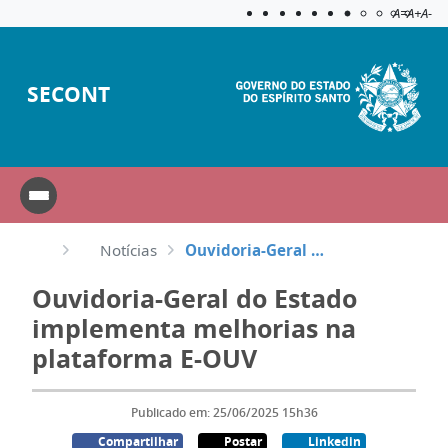
Acessibilida
Aplicar c
A=
A+
A-
SECONT
Notícias
Ouvidoria-Geral do Estado implementa melhorias na plataforma E-OUV
Ouvidoria-Geral do Estado
implementa melhorias na
plataforma E-OUV
Publicado em: 25/06/2025 15h36
Compartilhar
Postar
Linkedin