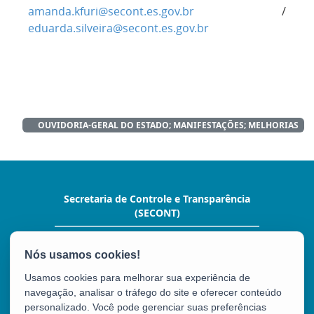
amanda.kfuri@secont.es.gov.br
/
eduarda.silveira@secont.es.gov.br
OUVIDORIA-GERAL DO ESTADO; MANIFESTAÇÕES; MELHORIAS
Secretaria de Controle e Transparência
(SECONT)
Av. João Batista Parra, nº 600, Ed. Aureliano
Hoffman,10º andar. - Enseada do Suá
CEP: 29050-375 - Vitória / ES
Usamos cookies para melhorar sua experiência de
Tel.: (27) 3636-5352
navegação, analisar o tráfego do site e oferecer conteúdo
personalizado. Você pode gerenciar suas preferências