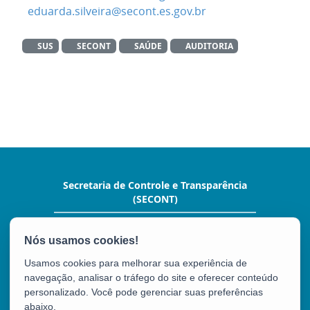
eduarda.silveira@secont.es.gov.br
SUS
SECONT
SAÚDE
AUDITORIA
Secretaria de Controle e Transparência
(SECONT)
Av. João Batista Parra, nº 600, Ed. Aureliano
Hoffman,10º andar. - Enseada do Suá
CEP: 29050-375 - Vitória / ES
Usamos cookies para melhorar sua experiência de
Tel.: (27) 3636-5352
navegação, analisar o tráfego do site e oferecer conteúdo
personalizado. Você pode gerenciar suas preferências
abaixo.