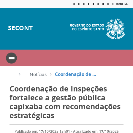
Acessibilida
Aplicar c
A=
A+
A-
SECONT
Notícias
Coordenação de Inspeções fortalece a gestão pública capixaba com recomendações estratégicas
Coordenação de Inspeções
fortalece a gestão pública
capixaba com recomendações
estratégicas
Publicado em: 17/10/2025 15h01 - Atualizado em: 17/10/2025